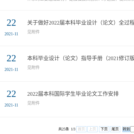
举措，也是促进和激励在校本科生勤奋学习、全面发展的
要坚持全面衡量、以德为先、科学遴选、严格管理的原则
报考，充分保障学生申诉渠道畅通。根据学校文件要求，
22
关于做好2022届本科毕业设计（论文）全过
制定本年度推免工作办法。一、学生申请资格（一）基本申请
见附件
2021-11
22
本科毕业设计（论文）指导手册（2021修订
见附件
2021-11
22
2022届本科国际学生毕业论文工作安排
见附件
2021-11
共25条 1/3
首页
上页
下页
尾页