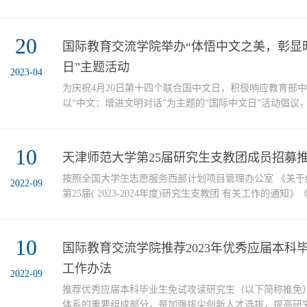
名中外获奖学生参加。会议由院党委书记张卫军主持。高
外学生专业素养提升工作，围绕工作总结、工作特点与启
个方面进行了汇报。她指出，本学期为进一步推动教育教
20
国际教育交流学院举办“体悟中文之美，彰显
学生专业技能与综合素质，学院在开学初精心设计筹备了系列
日”主题活动
2023-04
为庆祝4月20日第十四个联合国中文日，积极响应教育部
以“中文：增进文明对话”为主题的“国际中文日”活动倡议
对中国语言文字和中华文化的了解和喜爱，近期国际教育
中文日主题活动，增进中外人文交流，加强国际中文教育
播，助力世界文明互鉴。与春天相约 与文明同行谷雨，是
10
天津师范大学第25届研究生支教团成员招募
气，也是国际中文日。一节一日均为纪念，字里行间皆为美意
按照全国大学生志愿服务西部计划项目管理办公室 《关
2022-09
第25届( 2023-2024年度)研究生支教团 有关工作的通
2023 年优秀应届本科毕业生免试攻读研究生工作办法》
拔我校第 25 届研究生支教团成员的通知》要求，本着“
择优选拔”的原则，从即日起面向全校公开招募选拔本届
10
国际教育交流学院推荐2023年优秀应届本科
院现将有关工作通知如下：一、招募选拔条件1.具备推...
工作办法
2022-09
推荐优秀应届本科毕业生免试攻读研究生（以下简称推免
体系的重要组成部分，是加强拔尖创新人才选拔，提高研