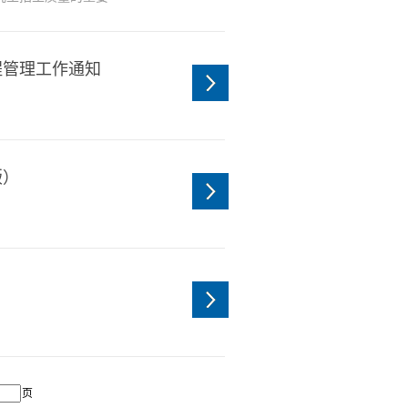
有效机制。推免工作
，充分保障学生自主
结合我院实际情况，
程管理工作通知
条...
版）
页