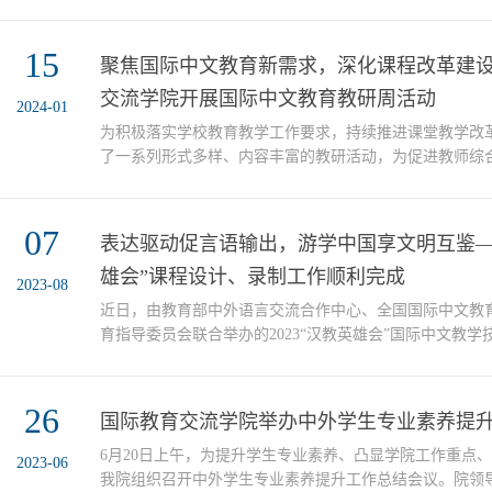
审，我院2024年中国国际大学生创新大赛高教主赛道院
层次与项目排名评定级别项目名称项目负责人姓名指导教
优秀“盼达”留学：“留学中国”数字化生活服务助手TAN YIN
15
聚焦国际中文教育新需求，深化课程改革建
晴、励智、于泓珊、郭芃、王旭本科生创意组研究生1优秀取
交流学院开展国际中文教育教研周活动
2024-01
为积极落实学校教育教学工作要求，持续推进课堂教学改
了一系列形式多样、内容丰富的教研活动，为促进教师综
流探讨和展示的平台。完善多元化培养方案，提升国际人
善落实国家关于人才培养计划的总体要求，10日上午，我
育本科及语言进修人才培养方案修订工作”研讨会。教师
07
表达驱动促言语输出，游学中国享文明互鉴——
建言献策。纷纷表示，人才培养方案须与时俱进，培养方案.
雄会”课程设计、录制工作顺利完成
2023-08
近日，由教育部中外语言交流合作中心、全国国际中文教
育指导委员会联合举办的2023“汉教英雄会”国际中文教
如荼进行中。我校高度重视，精选骨干教师和国际中文教
师团队和学生团队参加活动。国际教育交流学院委派具有
经验的教师穆涌、李广瑜分别担任两个团队的负责人和指
26
国际教育交流学院举办中外学生专业素养提
完成教学设计方案与课堂教学视频制作等教学材料的提交工作
6月20日上午，为提升学生专业素养、凸显学院工作重点
2023-06
我院组织召开中外学生专业素养提升工作总结会议。院领导