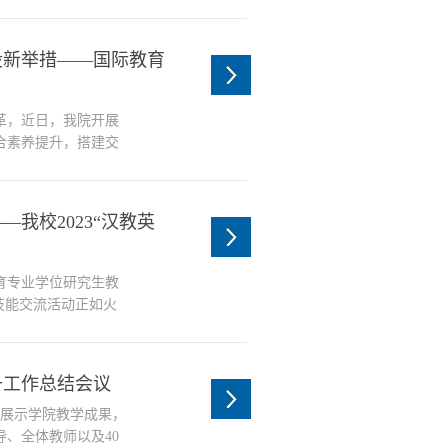
级评选结果如下。学生
师姓名参赛组别本科
 FEI（陈胤霏）郝
设新举措——国际教育
韵...
革，近日，我院开展
合素养提升，搭建交
才培养质量进一步完
院召开了“汉语国际教
们结合自身教学实际，
我校2023“汉教英
..
育专业学位研究生教
学技能交流活动正如火
育专业研究生组成教
深厚学养、丰富教学
导教师。团队目前已
升工作总结会议
...
、展示学院教学成果，
、全体教师以及40