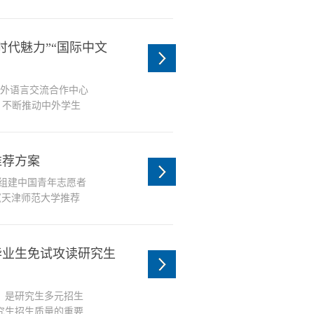
航副院长就本学期中
示、后续工作计划三
学高质量发展，提升
时代魅力”“国际中文
教...
中外语言交流合作中心
，不断推动中外学生
交流学院举办了系列
，促进中文国际传
春天的最后一个节
推荐方案
...
于组建中国青年志愿者
知》《天津师范大学推荐
及校团委《关于招募选
公开招募、自愿报名、
研究生支教团成员。学
毕业生免试攻读研究生
）是研究生多元招生
究生招生质量的重要