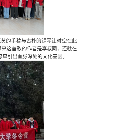
泛黄的手稿与古朴的钢琴让时空在此
.,原来这首歌的作者是李叔同，还就在
捺牵引出血脉深处的文化基因。