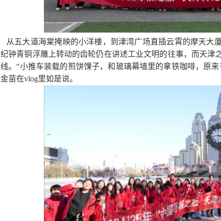
从五大道海棠掩映的小洋楼，到津湾广场直插云霄的摩天大
世纪钟青铜浮雕上转动的齿轮仍在讲述工业文明的往事，而天津
际线。“小推车装载的煎饼馃子，和玻璃幕墙里的拿铁咖啡，原来
金苗在vlog里如是说。