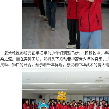
武术教练秦培元正手把手为少年们调整马步：“脚踩乾坤，手
刚柔之道。而在舞狮工坊，彩狮头下跃动着华裔青少年的身影，少
的灵动、狮口的开合，预示着千年祥瑞，感受着中华武术的博大