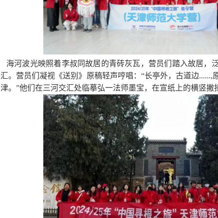
海河波光映照着李叔同故居的青砖灰瓦，营员们踏入故居，
汇。营员们凝视《送别》原稿轻声哼唱：“长亭外，古道边.....
天津。”他们在三河交汇处临摹弘一法师墨宝，在宣纸上的横竖撇