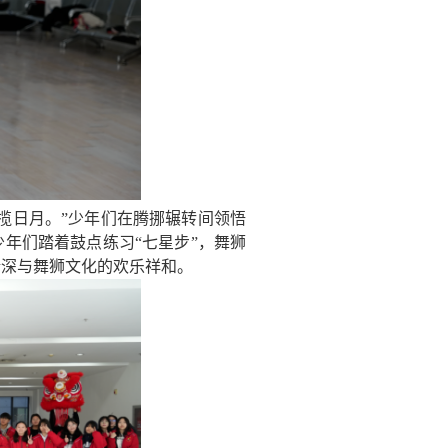
揽日月。”少年们在腾挪辗转间领悟
年们踏着鼓点练习“七星步”，舞狮
精深与舞狮文化的欢乐祥和。